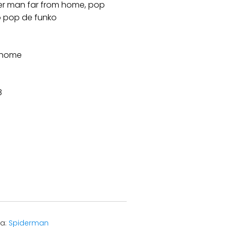
der man far from home, pop
o pop de funko
m home
8
ía:
Spiderman