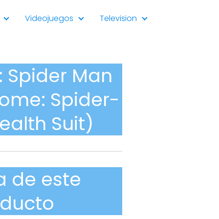
Videojuegos
Television
l: Spider Man
Home: Spider-
ealth Suit)
a de este
oducto