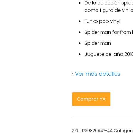
De la colección spi
como figura de vinil
Funko pop vinyl
Spider man far fro
Spider man
Juguete del año 201
›
Ver más detalles
Comprar YA
SKU:
1730820947-44
Categor