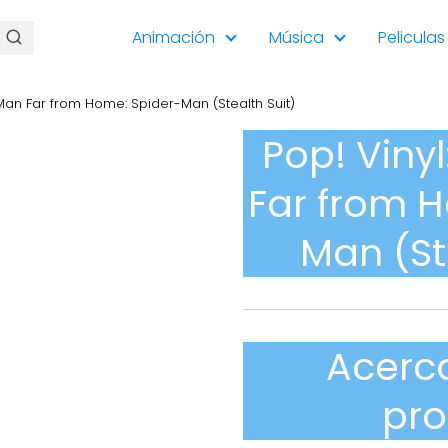
Animación
Música
Peliculas
 Man Far from Home: Spider-Man (Stealth Suit)
Pop! Viny
Far from 
Man (St
Acerc
pr