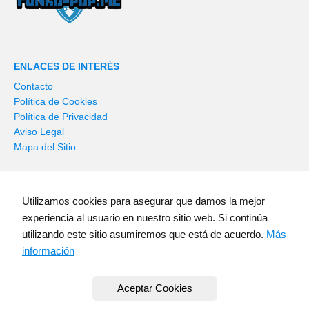
ENLACES DE INTERÉS
Contacto
Política de Cookies
Política de Privacidad
Aviso Legal
Mapa del Sitio
ÚLTIMOS AÑADIDOS
Utilizamos cookies para asegurar que damos la mejor
Wolverine Funko Pop! | Figuras de Vinilo
experiencia al usuario en nuestro sitio web. Si continúa
Funko Pop! Deadpool | Deadpool Funko Pop
utilizando este sitio asumiremos que está de acuerdo.
Más
Funko Pop! Harry Potter 🧙‍♂️ | Figuras de Vinilo
información
Funko Pop! Naruto Uzuamaki (Anime) | Naruto Funko Pop
Funko Pop! SpiderMan (Marvel) ❤️ | Colección Completa
Aceptar Cookies